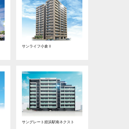
サンライフ小倉Ⅱ
サングレート姪浜駅南
ネクスト