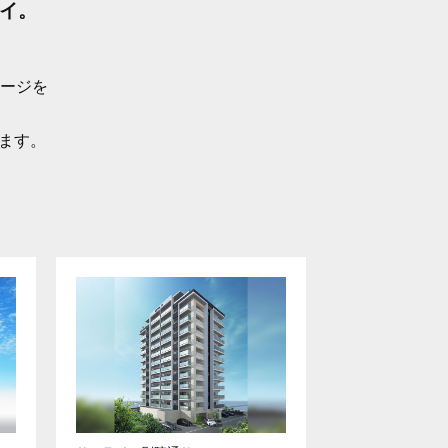
イ。
ージを
います。