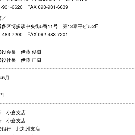
3-931-6626
FAX 093-931-6639
店／
多区博多駅中央街5番11号 第13泰平ビル2F
2-483-7200
FAX 092-483-7201
締役会長 伊藤 俊樹
締役社長 伊藤 正樹
年5月
万円
行 小倉支店
行 小倉支店
友銀行 北九州支店