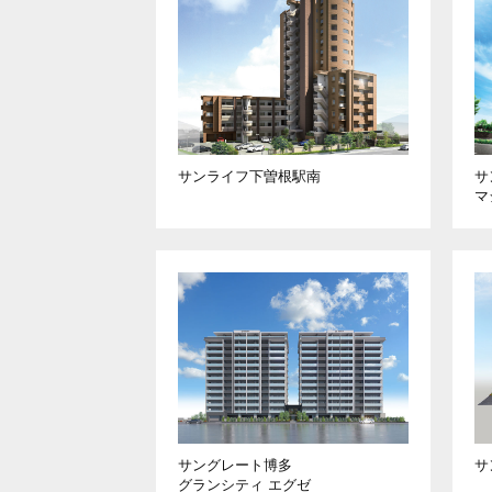
サンライフ下曽根駅南
サ
マ
サングレート博多
サ
グランシティ エグゼ