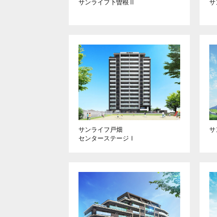
サンライフ下曽根Ⅱ
サ
サ
サンライフ戸畑
センターステージⅠ