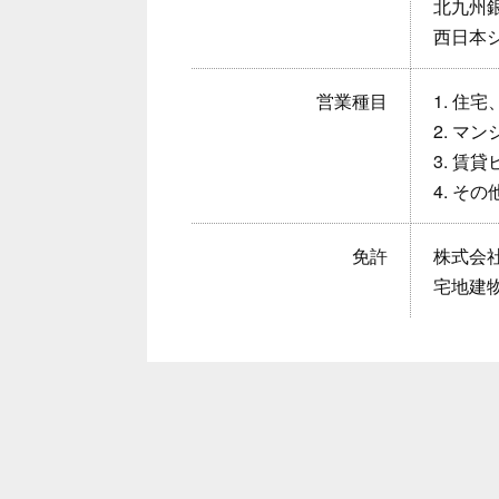
北九州
西日本
営業種目
1. 住
2. マ
3. 賃
4. そ
免許
株式会
宅地建物