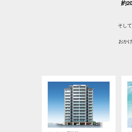
約2
そして
おかげ